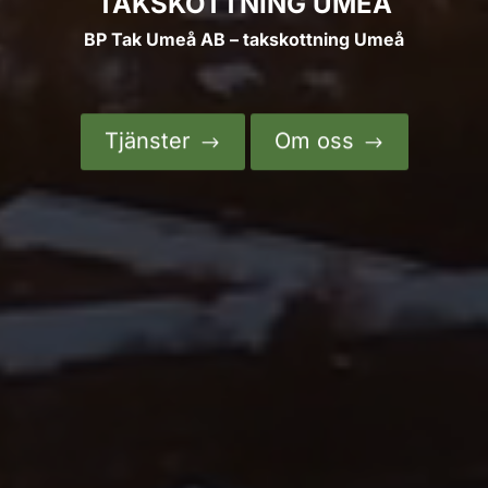
TAKSKOTTNING UMEÅ
BP Tak Umeå AB – takskottning Umeå
Tjänster
Om oss
$
$