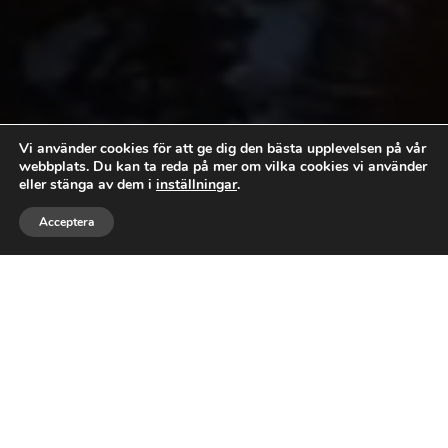
Vi använder cookies för att ge dig den bästa upplevelsen på vår
webbplats. Du kan ta reda på mer om vilka cookies vi använder
eller stänga av dem i
inställningar
.



Acceptera
RING
MEJLA
GILLA
DIN PARTNER FÖR
TAKSKOTTNING
TAKLÄGGNING
Behöver du hjälp med takskottning och
befinner dig i Umeå? Välkommen till BP Tak